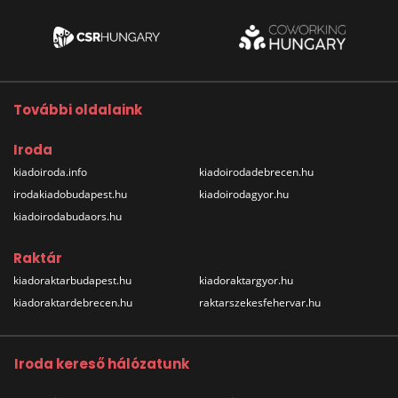
További oldalaink
Iroda
kiadoiroda.info
kiadoirodadebrecen.hu
irodakiadobudapest.hu
kiadoirodagyor.hu
kiadoirodabudaors.hu
Raktár
kiadoraktarbudapest.hu
kiadoraktargyor.hu
kiadoraktardebrecen.hu
raktarszekesfehervar.hu
Iroda kereső hálózatunk