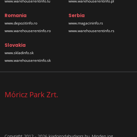
www.warehouserentinfo.lu
www.warehouserentinfo.pl
Romania
Serbia
www.depozitinfo.ro
www.magacininfo.rs
www.warehouserentinfo.ro
www.warehouserentinfo.rs
Slovakia
www.skladinfo.sk
www.warehouserentinfo.sk
Móricz Park Zrt.
Copyright 2012 - 2026 kiadoirodabudaors.hu. Minden jog