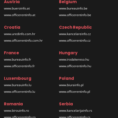
Austria
Belgium
www.bueroinfo.at
www.bureauinfo.be
www.officerentinfo.at
www.officerentinfo.be
Croatia
Czech Republic
www.uredinfo.com.hr
www.kancelareinfo.cz
www.officerentinfo.com.hr
www.officerentinfo.cz
France
Hungary
www.bureauinfo.fr
www.irodakereso.hu
www.officerentinfo.fr
www.officerentinfo.hu
Luxembourg
Poland
www.bureauinfo.lu
www.biurainfo.pl
www.officerentinfo.lu
www.officerentinfo.pl
Romania
Serbia
www.birouinfo.ro
www.kancelarijainfo.rs
www.officerentinfo.ro
www.officerentinfo.rs