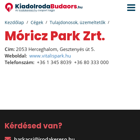
Navigá
aktivál
Kezdőlap
Cégek
Tulajdonosok, üzemeltetők
Móricz Park Zrt.
Cím:
2053 Herceghalom, Gesztenyés út 5.
Weboldal:
www.vitalispark.hu
Telefonszám:
+36 1 345 8039
+36 80 333 000
Kérdésed van?
harkacsi@irodakereso.hu