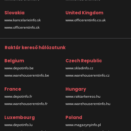
Slovakia
United Kingdom
www.kancelarieinfo.sk
www.officerentinfo.co.uk
www.officerentinfo.sk
Raktár kereső hálózatunk
Belgium
Czech Republic
www.depotinfo.be
www.skladinfo.cz
www.warehouserentinfo.be
www.warehouserentinfo.cz
France
Hungary
www.depotinfo.fr
www.raktarkereso.hu
www.warehouserentinfo.fr
www.warehouserentinfo.hu
Luxembourg
Poland
www.depotinfo.lu
www.magazynyinfo.pl