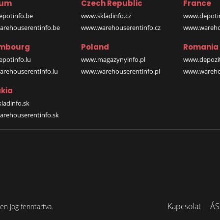
ium
Czech Republic
France
potinfo.be
www.skladinfo.cz
www.depotin
rehouserentinfo.be
www.warehouserentinfo.cz
www.warehou
mbourg
Poland
Romania
potinfo.lu
www.magazynyinfo.pl
www.depozit
rehouserentinfo.lu
www.warehouserentinfo.pl
www.warehou
kia
ladinfo.sk
rehouserentinfo.sk
Kapcsolat
ÁS
n jog fenntartva.