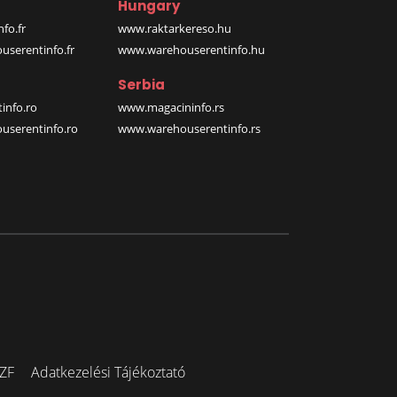
Hungary
fo.fr
www.raktarkereso.hu
serentinfo.fr
www.warehouserentinfo.hu
Serbia
info.ro
www.magacininfo.rs
serentinfo.ro
www.warehouserentinfo.rs
ZF
Adatkezelési Tájékoztató