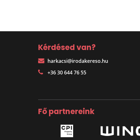
Kérdésed van?
harkacsi@irodakereso.hu
+36 30 644 76 55
Fő partnereink