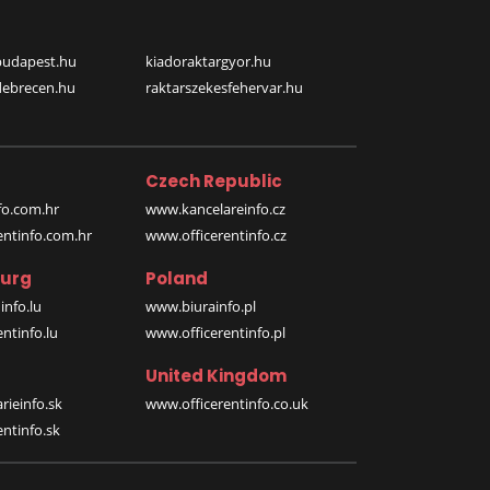
budapest.hu
kiadoraktargyor.hu
debrecen.hu
raktarszekesfehervar.hu
Czech Republic
o.com.hr
www.kancelareinfo.cz
entinfo.com.hr
www.officerentinfo.cz
urg
Poland
nfo.lu
www.biurainfo.pl
ntinfo.lu
www.officerentinfo.pl
United Kingdom
rieinfo.sk
www.officerentinfo.co.uk
ntinfo.sk