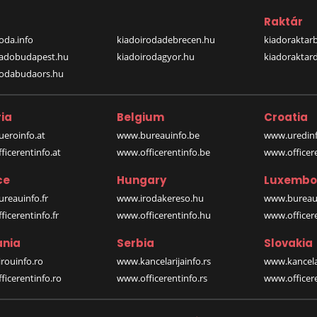
a
Raktár
oda.info
kiadoirodadebrecen.hu
kiadoraktar
iadobudapest.hu
kiadoirodagyor.hu
kiadoraktar
rodabudaors.hu
ia
Belgium
Croatia
eroinfo.at
www.bureauinfo.be
www.uredinf
icerentinfo.at
www.officerentinfo.be
www.officer
ce
Hungary
Luxembo
reauinfo.fr
www.irodakereso.hu
www.bureaui
icerentinfo.fr
www.officerentinfo.hu
www.officere
nia
Serbia
Slovakia
rouinfo.ro
www.kancelarijainfo.rs
www.kancela
icerentinfo.ro
www.officerentinfo.rs
www.officere