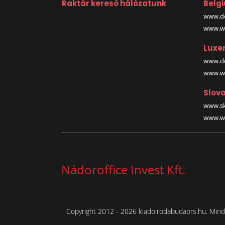
Raktár kereső hálózatunk
Belg
www.de
www.wa
Luxe
www.de
www.wa
Slova
www.sk
www.wa
Nádoroffice Invest Kft.
Copyright 2012 - 2026 kiadoirodabudaors.hu. Minde