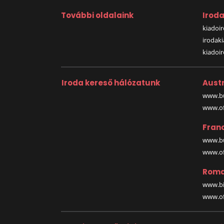
További oldalaink
Irod
kiadoir
irodak
kiadoi
Iroda kereső hálózatunk
Austr
www.bu
www.off
Fran
www.bu
www.off
Roma
www.bi
www.off