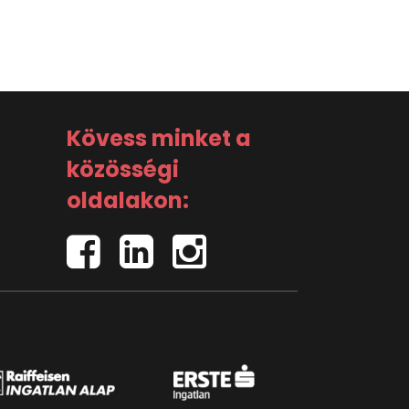
Kövess minket a
közösségi
oldalakon: