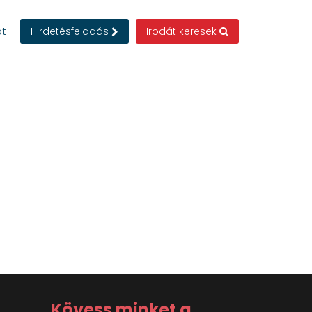
at
Hirdetésfeladás
Irodát keresek
Kövess minket a