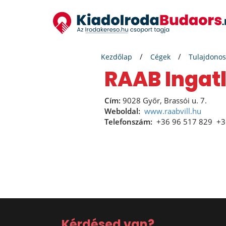
Kezdőlap
Cégek
Tulajdonos
RAAB Ingatl
Cím:
9028 Győr, Brassói u. 7.
Weboldal:
www.raabvill.hu
Telefonszám:
+36 96 517 829
+3
Kérdésed van?