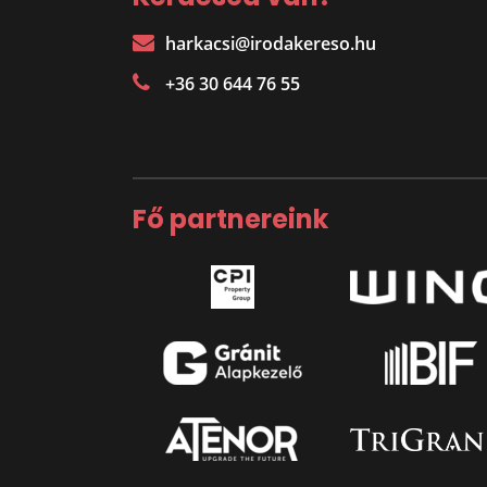
harkacsi@irodakereso.hu
+36 30 644 76 55
Fő partnereink