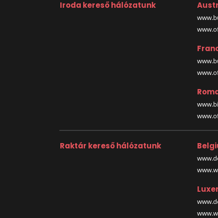
Iroda kereső hálózatunk
Austr
www.bu
www.off
Fran
www.bu
www.off
Roma
www.bi
www.off
Raktár kereső hálózatunk
Belg
www.de
www.wa
Luxe
www.de
www.wa