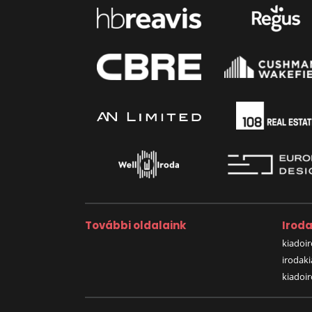
További oldalaink
Irod
kiadoir
irodak
kiadoi