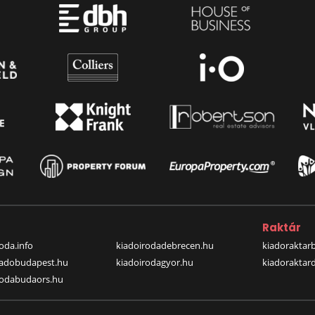
a
Raktár
oda.info
kiadoirodadebrecen.hu
kiadoraktar
iadobudapest.hu
kiadoirodagyor.hu
kiadoraktar
rodabudaors.hu