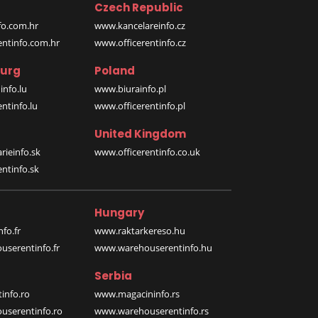
Czech Republic
o.com.hr
www.kancelareinfo.cz
entinfo.com.hr
www.officerentinfo.cz
urg
Poland
nfo.lu
www.biurainfo.pl
ntinfo.lu
www.officerentinfo.pl
United Kingdom
rieinfo.sk
www.officerentinfo.co.uk
ntinfo.sk
Hungary
fo.fr
www.raktarkereso.hu
serentinfo.fr
www.warehouserentinfo.hu
Serbia
info.ro
www.magacininfo.rs
serentinfo.ro
www.warehouserentinfo.rs