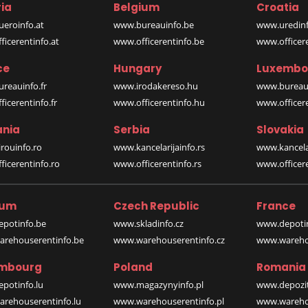
ia
Belgium
Croatia
eroinfo.at
www.bureauinfo.be
www.uredinf
icerentinfo.at
www.officerentinfo.be
www.officer
ce
Hungary
Luxembo
reauinfo.fr
www.irodakereso.hu
www.bureaui
icerentinfo.fr
www.officerentinfo.hu
www.officere
nia
Serbia
Slovakia
rouinfo.ro
www.kancelarijainfo.rs
www.kancela
icerentinfo.ro
www.officerentinfo.rs
www.officere
ium
Czech Republic
France
potinfo.be
www.skladinfo.cz
www.depotin
rehouserentinfo.be
www.warehouserentinfo.cz
www.warehou
mbourg
Poland
Romania
potinfo.lu
www.magazynyinfo.pl
www.depozit
rehouserentinfo.lu
www.warehouserentinfo.pl
www.warehou