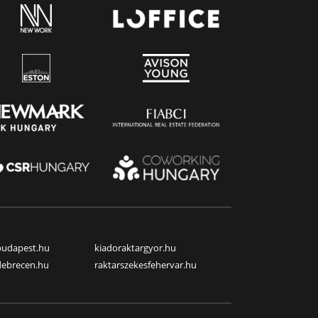
budapest.hu
kiadoraktargyor.hu
debrecen.hu
raktarszekesfehervar.hu