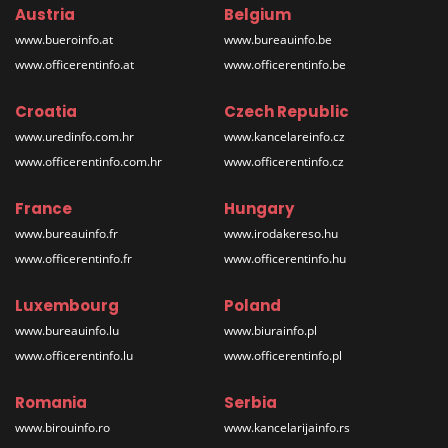
Austria
Belgium
www.bueroinfo.at
www.bureauinfo.be
www.officerentinfo.at
www.officerentinfo.be
Croatia
Czech Republic
www.uredinfo.com.hr
www.kancelareinfo.cz
www.officerentinfo.com.hr
www.officerentinfo.cz
France
Hungary
www.bureauinfo.fr
www.irodakereso.hu
www.officerentinfo.fr
www.officerentinfo.hu
Luxembourg
Poland
www.bureauinfo.lu
www.biurainfo.pl
www.officerentinfo.lu
www.officerentinfo.pl
Romania
Serbia
www.birouinfo.ro
www.kancelarijainfo.rs