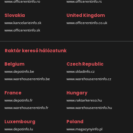
www.officerentinfo.ro
www.officerentinfo.rs
Slovakia
United Kingdom
www.kancelarieinfo.sk
www.officerentinfo.co.uk
www.officerentinfo.sk
Raktár kereső hálózatunk
Belgium
Czech Republic
www.depotinfo.be
www.skladinfo.cz
www.warehouserentinfo.be
www.warehouserentinfo.cz
France
Hungary
www.depotinfo.fr
www.raktarkereso.hu
www.warehouserentinfo.fr
www.warehouserentinfo.hu
Luxembourg
Poland
www.depotinfo.lu
www.magazynyinfo.pl