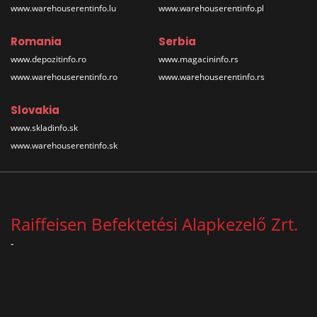
www.warehouserentinfo.lu
www.warehouserentinfo.pl
Romania
Serbia
www.depozitinfo.ro
www.magacininfo.rs
www.warehouserentinfo.ro
www.warehouserentinfo.rs
Slovakia
www.skladinfo.sk
www.warehouserentinfo.sk
Raiffeisen Befektetési Alapkezelő Zrt.
-