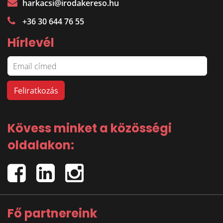
harkacsi@irodakereso.hu
+36 30 644 76 55
Hírlevél
Kövess minket a közösségi
oldalakon:
Fő partnereink