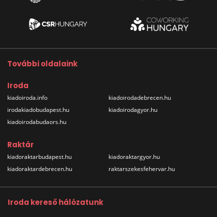
További oldalaink
Iroda
kiadoiroda.info
kiadoirodadebrecen.hu
irodakiadobudapest.hu
kiadoirodagyor.hu
kiadoirodabudaors.hu
Raktár
kiadoraktarbudapest.hu
kiadoraktargyor.hu
kiadoraktardebrecen.hu
raktarszekesfehervar.hu
Iroda kereső hálózatunk