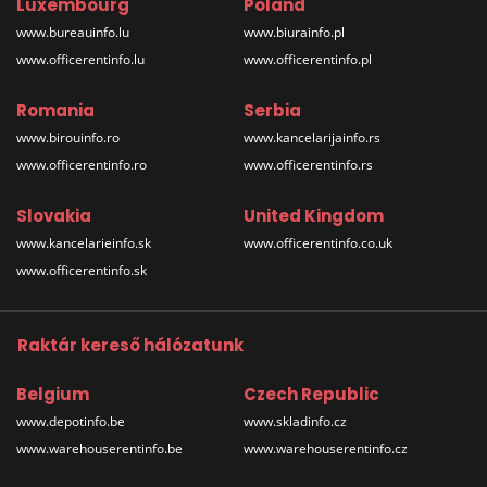
Luxembourg
Poland
www.bureauinfo.lu
www.biurainfo.pl
www.officerentinfo.lu
www.officerentinfo.pl
Romania
Serbia
www.birouinfo.ro
www.kancelarijainfo.rs
www.officerentinfo.ro
www.officerentinfo.rs
Slovakia
United Kingdom
www.kancelarieinfo.sk
www.officerentinfo.co.uk
www.officerentinfo.sk
Raktár kereső hálózatunk
Belgium
Czech Republic
www.depotinfo.be
www.skladinfo.cz
www.warehouserentinfo.be
www.warehouserentinfo.cz