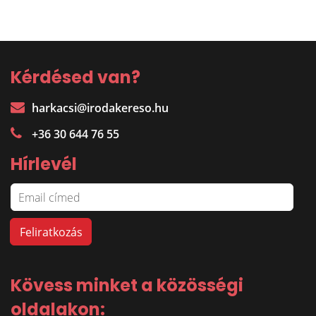
Kérdésed van?
harkacsi@irodakereso.hu
+36 30 644 76 55
Hírlevél
Kövess minket a közösségi
oldalakon: