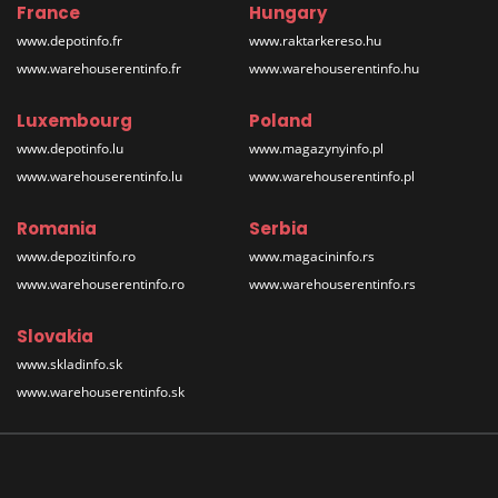
France
Hungary
www.depotinfo.fr
www.raktarkereso.hu
www.warehouserentinfo.fr
www.warehouserentinfo.hu
Luxembourg
Poland
www.depotinfo.lu
www.magazynyinfo.pl
www.warehouserentinfo.lu
www.warehouserentinfo.pl
Romania
Serbia
www.depozitinfo.ro
www.magacininfo.rs
www.warehouserentinfo.ro
www.warehouserentinfo.rs
Slovakia
www.skladinfo.sk
www.warehouserentinfo.sk