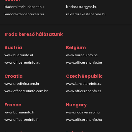
kiadoraktarbudapest.hu
kiadoraktargyor.hu
kiadoraktardebrecen.hu
raktarszekesfehervar.hu
Iroda kereső hálózatunk
Austria
Belgium
www.bueroinfo.at
www.bureauinfo.be
www.officerentinfo.at
www.officerentinfo.be
Croatia
Czech Republic
www.uredinfo.com.hr
www.kancelareinfo.cz
www.officerentinfo.com.hr
www.officerentinfo.cz
France
Hungary
www.bureauinfo.fr
www.irodakereso.hu
www.officerentinfo.fr
www.officerentinfo.hu