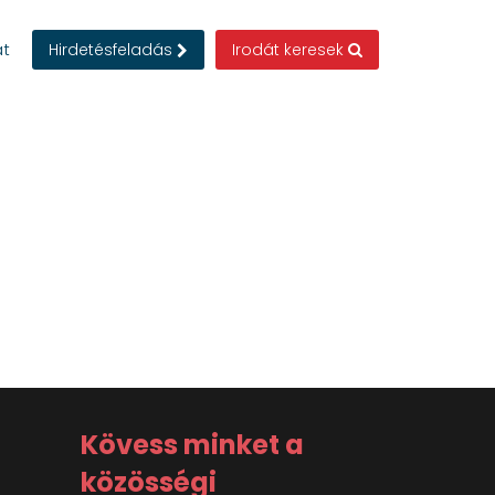
at
Hirdetésfeladás
Irodát keresek
Kövess minket a
közösségi