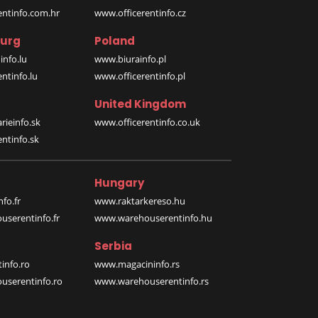
entinfo.com.hr
www.officerentinfo.cz
urg
Poland
nfo.lu
www.biurainfo.pl
ntinfo.lu
www.officerentinfo.pl
United Kingdom
rieinfo.sk
www.officerentinfo.co.uk
ntinfo.sk
Hungary
fo.fr
www.raktarkereso.hu
serentinfo.fr
www.warehouserentinfo.hu
Serbia
info.ro
www.magacininfo.rs
serentinfo.ro
www.warehouserentinfo.rs