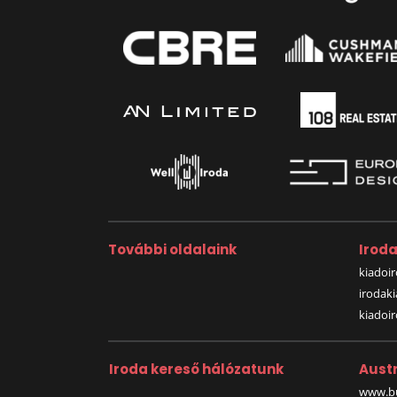
További oldalaink
Irod
kiadoir
irodak
kiadoi
Iroda kereső hálózatunk
Austr
www.bu