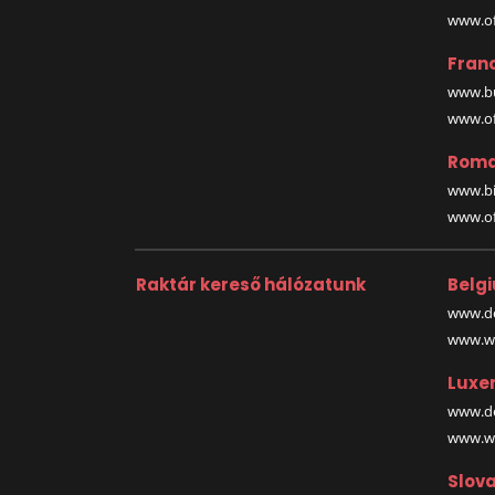
www.off
Fran
www.bu
www.off
Roma
www.bi
www.off
Raktár kereső hálózatunk
Belg
www.de
www.wa
Luxe
www.de
www.wa
Slova