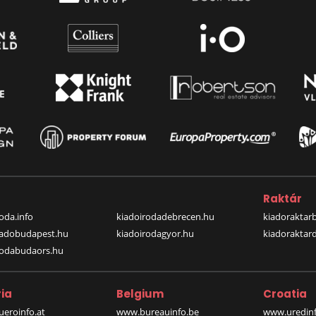
a
Raktár
oda.info
kiadoirodadebrecen.hu
kiadoraktar
iadobudapest.hu
kiadoirodagyor.hu
kiadoraktar
rodabudaors.hu
ia
Belgium
Croatia
eroinfo.at
www.bureauinfo.be
www.uredinf