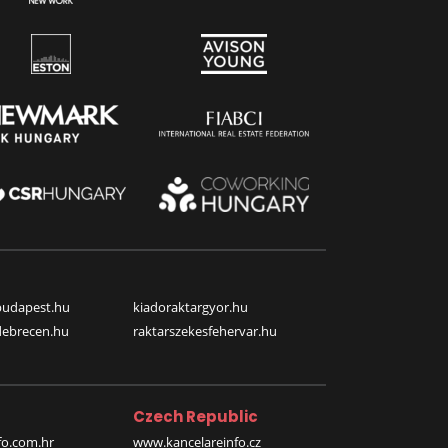
budapest.hu
kiadoraktargyor.hu
debrecen.hu
raktarszekesfehervar.hu
Czech Republic
o.com.hr
www.kancelareinfo.cz