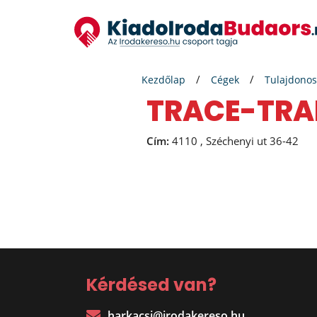
Kezdőlap
Cégek
Tulajdonos
TRACE-TRA
Cím:
4110 , Széchenyi ut 36-42
Kérdésed van?
harkacsi@irodakereso.hu