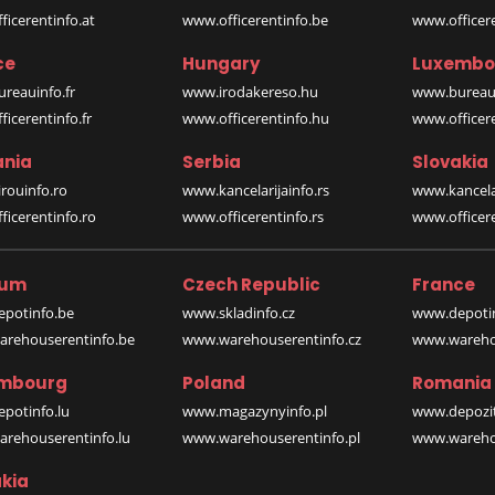
icerentinfo.at
www.officerentinfo.be
www.officer
ce
Hungary
Luxembo
reauinfo.fr
www.irodakereso.hu
www.bureaui
icerentinfo.fr
www.officerentinfo.hu
www.officere
nia
Serbia
Slovakia
rouinfo.ro
www.kancelarijainfo.rs
www.kancela
icerentinfo.ro
www.officerentinfo.rs
www.officere
ium
Czech Republic
France
potinfo.be
www.skladinfo.cz
www.depotin
rehouserentinfo.be
www.warehouserentinfo.cz
www.warehou
mbourg
Poland
Romania
potinfo.lu
www.magazynyinfo.pl
www.depozit
rehouserentinfo.lu
www.warehouserentinfo.pl
www.warehou
kia