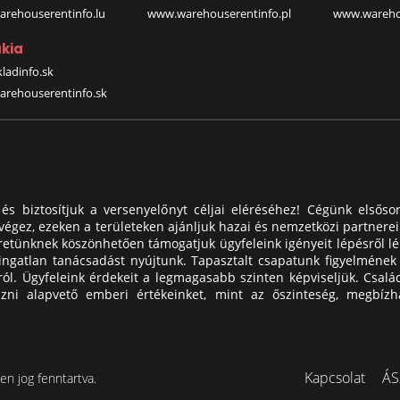
rehouserentinfo.lu
www.warehouserentinfo.pl
www.warehou
kia
ladinfo.sk
rehouserentinfo.sk
és biztosítjuk a versenyelőnyt céljai eléréséhez! Cégünk elsősor
 végez, ezeken a területeken ajánljuk hazai és nemzetközi partner
tünknek köszönhetően támogatjuk ügyfeleink igényeit lépésről lép
ingatlan tanácsadást nyújtunk. Tapasztalt csapatunk figyelmének
ól. Ügyfeleink érdekeit a legmagasabb szinten képviseljük. Családi
izni alapvető emberi értékeinket, mint az őszinteség, megbízha
Kapcsolat
ÁS
n jog fenntartva.