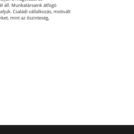
él áll. Munkatársaink átfogó
ljük. Családi vállalkozás, motivált
ket, mint az őszinteség,