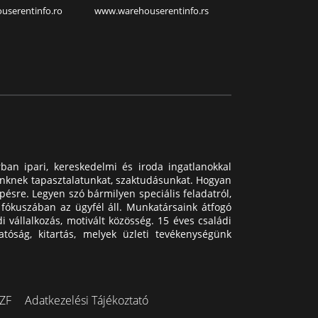
serentinfo.ro
www.warehouserentinfo.rs
ban ipari, kereskedelmi és iroda ingatlanokkal
einknek tapasztalatunkat, szaktudásunkat. Hogyan
ésre. Legyen szó bármilyen speciális feladatról,
 fókuszában az ügyfél áll. Munkatársaink átfogó
 vállalkozás, motivált közösség. 15 éves családi
tóság, kitartás, melyek üzleti tevékenységünk
ZF
Adatkezelési Tájékoztató