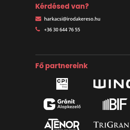
Kérdésed van?
harkacsi@irodakereso.hu
+36 30 644 76 55
Fő partnereink