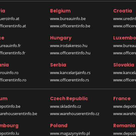
ia
Belgium
Croatia
eroinfo.at
www.bureauinfo.be
www.uredinf
icerentinfo.at
www.officerentinfo.be
www.officer
ce
Hungary
Luxembo
reauinfo.fr
www.irodakereso.hu
www.bureaui
icerentinfo.fr
www.officerentinfo.hu
www.officere
nia
Serbia
Slovakia
rouinfo.ro
www.kancelarijainfo.rs
www.kancela
icerentinfo.ro
www.officerentinfo.rs
www.officere
ium
Czech Republic
France
potinfo.be
www.skladinfo.cz
www.depotin
rehouserentinfo.be
www.warehouserentinfo.cz
www.warehou
mbourg
Poland
Romania
potinfo.lu
www.magazynyinfo.pl
www.depozit