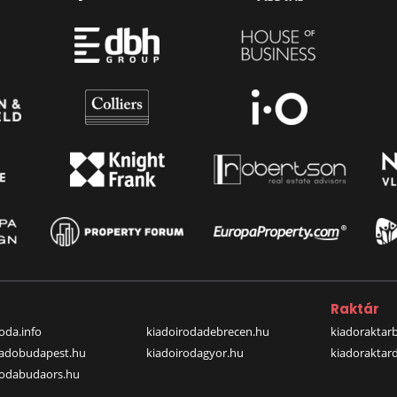
a
Raktár
oda.info
kiadoirodadebrecen.hu
kiadoraktar
iadobudapest.hu
kiadoirodagyor.hu
kiadoraktar
rodabudaors.hu