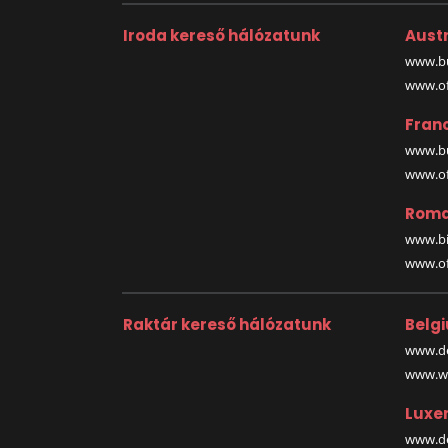
Iroda kereső hálózatunk
Austr
www.bu
www.off
Fran
www.bu
www.off
Roma
www.bi
www.off
Raktár kereső hálózatunk
Belg
www.de
www.wa
Luxe
www.de