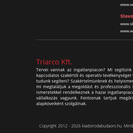
www.wa
Slova
www.sk
www.wa
Triarco Kft.
Tervei vannak az ingatlanpiacon? Mi segítünk 
kapcsolatos szakértői és operatív tevékenységet
tudunk segíteni? Szakértelmünknek és helyismere
mi megtaláljuk a megoldást és professzionális 
ismeretekkel rendelkeznek a hazai ingatlanpiacr
vállalkozás vagyunk. Fontosnak tartjuk megőr
alapköveiként szolgálnak.
Copyright 2012 - 2026 kiadoirodabudaors.hu. Minde