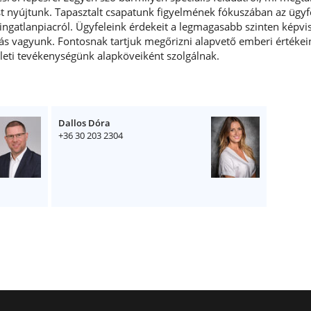
st nyújtunk. Tapasztalt csapatunk figyelmének fókuszában az ügyf
ngatlanpiacról. Ügyfeleink érdekeit a legmagasabb szinten képvise
zás vagyunk. Fontosnak tartjuk megőrizni alapvető emberi értékein
leti tevékenységünk alapköveiként szolgálnak.
Dallos Dóra
+36 30 203 2304