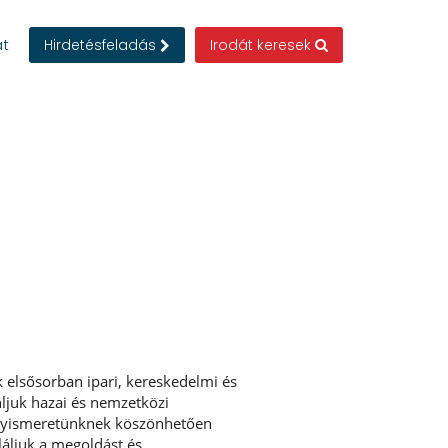
at
Hirdetésfeladás
Irodát keresek
k elsősorban ipari, kereskedelmi és
nljuk hazai és nemzetközi
elyismeretünknek köszönhetően
láljuk a megoldást és