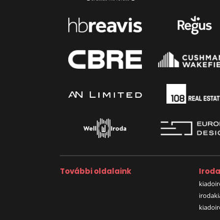
További oldalaink
Irod
kiadoir
irodak
kiadoi