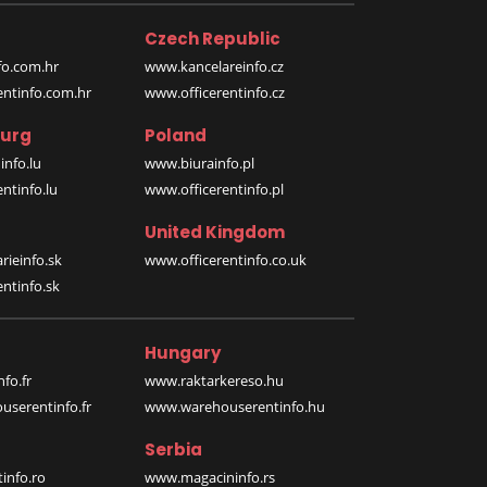
Czech Republic
o.com.hr
www.kancelareinfo.cz
entinfo.com.hr
www.officerentinfo.cz
urg
Poland
nfo.lu
www.biurainfo.pl
ntinfo.lu
www.officerentinfo.pl
United Kingdom
rieinfo.sk
www.officerentinfo.co.uk
ntinfo.sk
Hungary
fo.fr
www.raktarkereso.hu
serentinfo.fr
www.warehouserentinfo.hu
Serbia
info.ro
www.magacininfo.rs