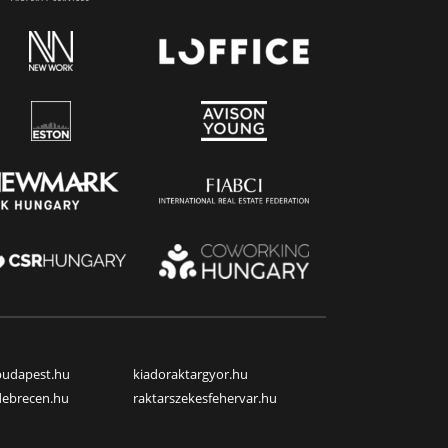
budapest.hu
kiadoraktargyor.hu
debrecen.hu
raktarszekesfehervar.hu