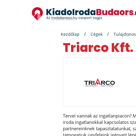
Kezdőlap
Cégek
Tulajdonos
Triarco Kft.
Tervei vannak az ingatlanpiacon? Mi
iroda ingatlanokkal kapcsolatos sz
partnereinknek tapasztalatunkat,
támogatjuk ügyfeleink igényeit lépé