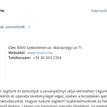
Kapcsol
ok, üzemeltetők
Cím:
8000 Székesfehérvár, Máriavölgyi út 71.
Weboldal:
www.triarco.hu
Telefonszám:
+36 30 203 2304
 segítünk és biztosítjuk a versenyelőnyt céljai eléréséhez! Cégün
akértői és operatív tevékenységet végez, ezeken a területeken ajá
 szaktudásunkat. Hogyan tudunk segíteni? Szakértelmünknek és h
sről lépésre. Legyen szó bármilyen speciális feladatról, mi megta