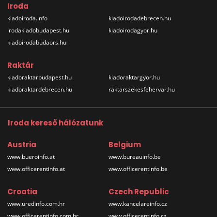
Iroda
kiadoiroda.info
kiadoirodadebrecen.hu
irodakiadobudapest.hu
kiadoirodagyor.hu
kiadoirodabudaors.hu
Raktár
kiadoraktarbudapest.hu
kiadoraktargyor.hu
kiadoraktardebrecen.hu
raktarszekesfehervar.hu
Iroda kereső hálózatunk
Austria
Belgium
www.bueroinfo.at
www.bureauinfo.be
www.officerentinfo.at
www.officerentinfo.be
Croatia
Czech Republic
www.uredinfo.com.hr
www.kancelareinfo.cz
www.officerentinfo.com.hr
www.officerentinfo.cz