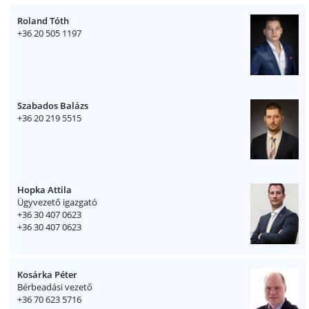
Roland Tóth
+36 20 505 1197
Szabados Balázs
+36 20 219 5515
Hopka Attila
Ügyvezető igazgató
+36 30 407 0623
+36 30 407 0623
Kosárka Péter
Bérbeadási vezető
+36 70 623 5716