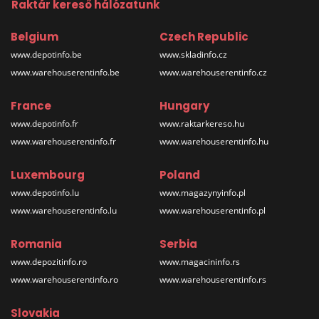
Raktár kereső hálózatunk
Belgium
Czech Republic
www.depotinfo.be
www.skladinfo.cz
www.warehouserentinfo.be
www.warehouserentinfo.cz
France
Hungary
www.depotinfo.fr
www.raktarkereso.hu
www.warehouserentinfo.fr
www.warehouserentinfo.hu
Luxembourg
Poland
www.depotinfo.lu
www.magazynyinfo.pl
www.warehouserentinfo.lu
www.warehouserentinfo.pl
Romania
Serbia
www.depozitinfo.ro
www.magacininfo.rs
www.warehouserentinfo.ro
www.warehouserentinfo.rs
Slovakia