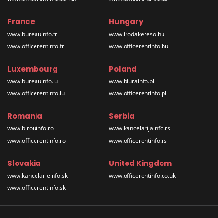
France
Hungary
www.bureauinfo.fr
www.irodakereso.hu
www.officerentinfo.fr
www.officerentinfo.hu
Luxembourg
Poland
www.bureauinfo.lu
www.biurainfo.pl
www.officerentinfo.lu
www.officerentinfo.pl
Romania
Serbia
www.birouinfo.ro
www.kancelarijainfo.rs
www.officerentinfo.ro
www.officerentinfo.rs
Slovakia
United Kingdom
www.kancelarieinfo.sk
www.officerentinfo.co.uk
www.officerentinfo.sk