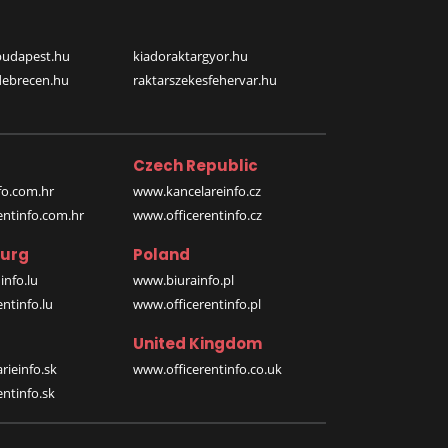
budapest.hu
kiadoraktargyor.hu
debrecen.hu
raktarszekesfehervar.hu
Czech Republic
o.com.hr
www.kancelareinfo.cz
entinfo.com.hr
www.officerentinfo.cz
urg
Poland
nfo.lu
www.biurainfo.pl
ntinfo.lu
www.officerentinfo.pl
United Kingdom
rieinfo.sk
www.officerentinfo.co.uk
ntinfo.sk