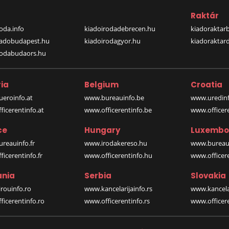
a
Raktár
oda.info
kiadoirodadebrecen.hu
kiadoraktar
iadobudapest.hu
kiadoirodagyor.hu
kiadoraktar
rodabudaors.hu
ia
Belgium
Croatia
eroinfo.at
www.bureauinfo.be
www.uredinf
icerentinfo.at
www.officerentinfo.be
www.officer
ce
Hungary
Luxembo
reauinfo.fr
www.irodakereso.hu
www.bureaui
icerentinfo.fr
www.officerentinfo.hu
www.officere
nia
Serbia
Slovakia
rouinfo.ro
www.kancelarijainfo.rs
www.kancela
icerentinfo.ro
www.officerentinfo.rs
www.officere