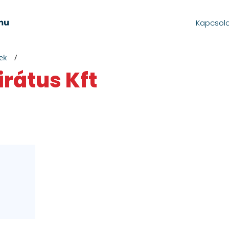
Kapcsol
ek
irátus Kft