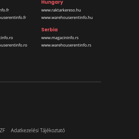
Hungary
fo.fr
www.raktarkereso.hu
serentinfo.fr
www.warehouserentinfo.hu
Serbia
info.ro
www.magacininfo.rs
serentinfo.ro
www.warehouserentinfo.rs
ZF
Adatkezelési Tájékoztató