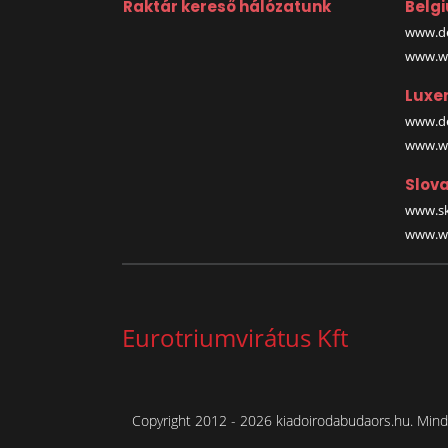
Raktár kereső hálózatunk
Belg
www.de
www.wa
Luxe
www.de
www.wa
Slova
www.sk
www.wa
Eurotriumvirátus Kft
Copyright 2012 - 2026 kiadoirodabudaors.hu. Minde