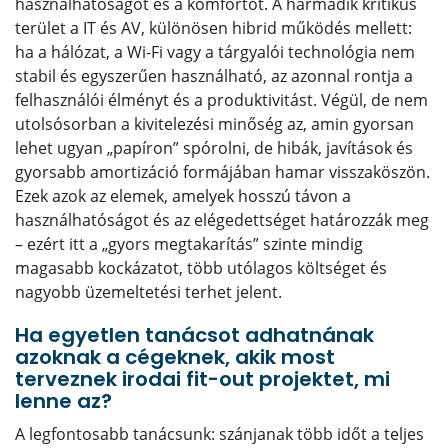
használhatóságot és a komfortot. A harmadik kritikus
terület a IT és AV, különösen hibrid működés mellett:
ha a hálózat, a Wi‑Fi vagy a tárgyalói technológia nem
stabil és egyszerűen használható, az azonnal rontja a
felhasználói élményt és a produktivitást. Végül, de nem
utolsósorban a kivitelezési minőség az, amin gyorsan
lehet ugyan „papíron” spórolni, de hibák, javítások és
gyorsabb amortizáció formájában hamar visszaköszön.
Ezek azok az elemek, amelyek hosszú távon a
használhatóságot és az elégedettséget határozzák meg
– ezért itt a „gyors megtakarítás” szinte mindig
magasabb kockázatot, több utólagos költséget és
nagyobb üzemeltetési terhet jelent.
Ha egyetlen tanácsot adhatnának
azoknak a cégeknek, akik most
terveznek irodai fit-out projektet, mi
lenne az?
A legfontosabb tanácsunk: szánjanak több időt a teljes