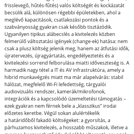
frisslevegő, hűtés-fűtés) valós költségét és kockázatát
becsülik alá, különösen régebbi épületekben, ahol a
meglévő kapacitások, csatlakozási pontok és a
szabványosság gyakran csak később tisztázódik.
Ugyanilyen tipikus alábecslés a kivitelezés közben
felmerülő változtatási igények (change-ek) hatása: nem
csak a plusz költség jelenik meg, hanem az átfutási idők,
újratervezés, újragyártatás, engedélyeztetés és a
kivitelezési sorrend felborulása miatti időveszteség is. A
harmadik nagy tétel a IT és AV infrastruktúra, amely a
hibrid munkavégzés miatt ma már alapelvárás: stabil
hálózat, megfelelő Wi‑Fi lefedettség, tárgyalói
audiovizuális rendszer, kamerák/mikrofonok,
integrációk és a kapcsolódó üzemeltetési támogatás –
ezek gyakran nem férnek bele a „klasszikus” irodai
előzetes keretbe. Végül sokan alulértékelik
a határidőből fakadó költségeket: a gyorsítás, a
párhuzamos kivitelezés, a hosszabb műszakok, illetve a