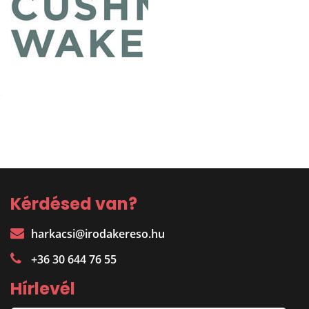
Kérdésed van?
harkacsi@irodakereso.hu
+36 30 644 76 55
Hírlevél