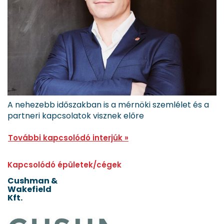
A nehezebb időszakban is a mérnöki szemlélet és a
partneri kapcsolatok visznek előre
További kapcsolódó interjúk »
Kapcsolódó épületek/cégek
Cushman &
Wakefield
Kft.