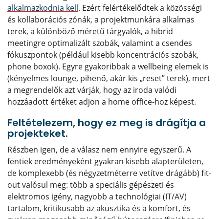
alkalmazkodnia kell
. Ezért felértékelődtek a közösségi
és kollaborációs zónák, a projektmunkára alkalmas
terek, a különböző méretű tárgyalók, a hibrid
meetingre optimalizált szobák, valamint a csendes
fókuszpontok (például kisebb koncentrációs szobák,
phone boxok). Egyre gyakoribbak a wellbeing elemek is
(kényelmes lounge, pihenő, akár kis „reset” terek), mert
a megrendelők azt várják, hogy az iroda valódi
hozzáadott értéket adjon a home office-hoz képest.
Feltételezem, hogy ez meg is drágítja a
projekteket.
Részben igen, de a válasz nem ennyire egyszerű. A
fentiek eredményeként gyakran kisebb alapterületen,
de komplexebb (és négyzetméterre vetítve drágább) fit-
out valósul meg: több a speciális gépészeti és
elektromos igény, nagyobb a technológiai (IT/AV)
tartalom, kritikusabb az akusztika és a komfort, és