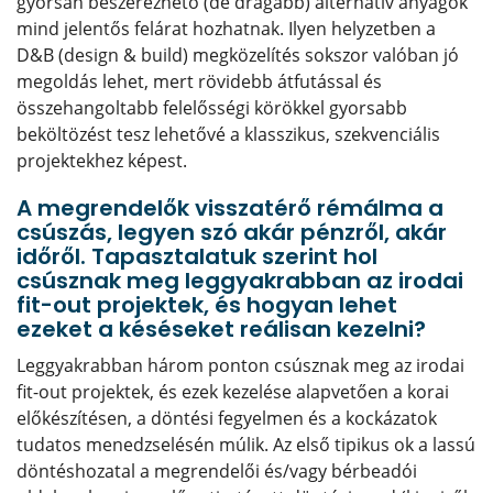
gyorsan beszerezhető (de drágább) alternatív anyagok
mind jelentős felárat hozhatnak. Ilyen helyzetben a
D&B (design & build) megközelítés sokszor valóban jó
megoldás lehet, mert rövidebb átfutással és
összehangoltabb felelősségi körökkel gyorsabb
beköltözést tesz lehetővé a klasszikus, szekvenciális
projektekhez képest.
A megrendelők visszatérő rémálma a
csúszás, legyen szó akár pénzről, akár
időről. Tapasztalatuk szerint hol
csúsznak meg leggyakrabban az irodai
fit-out projektek, és hogyan lehet
ezeket a késéseket reálisan kezelni?
Leggyakrabban három ponton csúsznak meg az irodai
fit-out projektek, és ezek kezelése alapvetően a korai
előkészítésen, a döntési fegyelmen és a kockázatok
tudatos menedzselésén múlik. Az első tipikus ok a lassú
döntéshozatal a megrendelői és/vagy bérbeadói