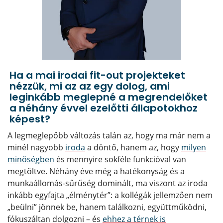
Ha a mai irodai fit-out projekteket
nézzük, mi az az egy dolog, ami
leginkább meglepné a megrendelőket
a néhány évvel ezelőtti állapotokhoz
képest?
A legmeglepőbb változás talán az, hogy ma már nem a
minél nagyobb
iroda
a döntő, hanem az, hogy
milyen
minőségben
és mennyire sokféle funkcióval van
megtöltve. Néhány éve még a hatékonyság és a
munkaállomás-sűrűség dominált, ma viszont az iroda
inkább egyfajta „élménytér”: a kollégák jellemzően nem
„beülni” jönnek be, hanem találkozni, együttműködni,
fókuszáltan dolgozni – és
ehhez a térnek is