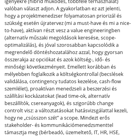
igényekre (hibrid működés, többféle térhasználat)
valóban választ adjon. A gyakorlatban ez azt jelenti,
hogy a projektmenedzser folyamatosan priorizál és
szükség esetén újratervez (mi a must-have és mi a nice-
to-have), aktívan részt vesz a value engineeringben
(alternatív műszaki megoldások keresése, scope-
optimalizálás), és jóval szorosabban kapcsolódik a
megrendelő döntéshozatalához azzal, hogy gyorsan
összerakja az opciókat és azok költség-, idő- és
minőségi következményeit. Emellett korábban és
mélyebben foglalkozik a költségkontrollal (becslések
validálása, contingency tudatos kezelése, cash-flow
szemlélet), proaktívan menedzseli a beszerzési és
szállítási kockázatokat (lead time-ok, alternatív
beszállítók, csereanyagok), és szigorúbb change
controlt visz: a változtatásokat hatásvizsgálattal kezeli,
hogy ne „csússzon szét” a scope. Mindezt erős
stakeholder- és kommunikációmenedzsmenttel
támasztja meg (bérbeadó, üzemeltető, IT, HR, HSE,