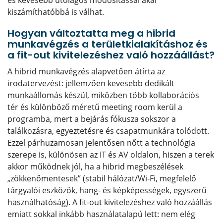
és kevesebb utólagos módosítással akár
kiszámíthatóbbá is válhat.
Hogyan változtatta meg a hibrid
munkavégzés a területkialakításhoz és
a fit-out kivitelezéshez való hozzáállást?
A hibrid munkavégzés alapvetően átírta az
irodatervezést: jellemzően kevesebb dedikált
munkaállomás készül, miközben több kollaborációs
tér és különböző méretű meeting room kerül a
programba, mert a bejárás fókusza sokszor a
találkozásra, egyeztetésre és csapatmunkára tolódott.
Ezzel párhuzamosan jelentősen nőtt a technológia
szerepe is, különösen az IT és AV oldalon, hiszen a terek
akkor működnek jól, ha a hibrid megbeszélések
„zökkenőmentesek” (stabil hálózat/Wi‑Fi, megfelelő
tárgyalói eszközök, hang- és képképességek, egyszerű
használhatóság). A fit-out kivitelezéshez való hozzáállás
emiatt sokkal inkább használatalapú lett: nem elég