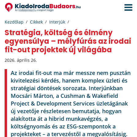
Navigá
aktivál
Kezdőlap
Cikkek
Interjúk
Stratégia, költség és élmény
egyensúlya – mélyfúrás az irodai
fit-out projektek új világába
2026. április 26.
Az irodai fit-out ma már messze nem pusztán
kivitelezési kérdés, hanem komplex üzleti és
stratégiai döntések sorozata. Interjúnkban
Mocsári Márton, a Cushman & Wakefield
Project & Development Services üzletágának
új vezetője részletesen bemutatja, hogyan
alakította át a hibrid munkavégzés, a
költségnyomás és az ESG-szempontok a
projekteket – a tervezéstől a megvalósításig.