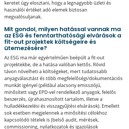
keretet úgy elosztani, hogy a legnagyobb üzleti és
használói értéket adó elemek biztosan
megvalósuljanak.
Mit gondol, milyen hatással vannak ma
az ESG és fenntarthatósági elvárások a
fit-out projektek költségeire és
ütemezésére?
Az ESG ma már egyértelműen beépült a fit-out
projektekbe, de a hatása valóban kettős. Rövid
távon növelheti a költségeket, mert tudatosabb
anyagválasztást és több megfelelőségi/dokumentációs
munkát igényel (például alacsony emissziójú,
minősített vagy EPD-vel rendelkező anyagok, felelős
beszerzés, újrahasznosított tartalom, illetve a
hulladékkezelési és visszagyűjtési elvárások). Emellett
sok esetben megjelennek a minősítési célokhoz
kapcsolódó tételek is (belső audit, mérések,
commissioning, nyilatkozatok és igazolások