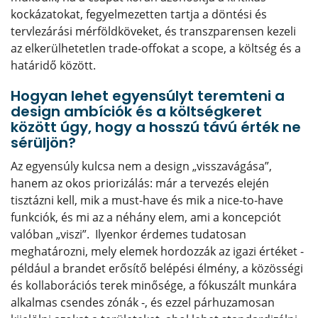
kockázatokat, fegyelmezetten tartja a döntési és
tervlezárási mérföldköveket, és transzparensen kezeli
az elkerülhetetlen trade-offokat a scope, a költség és a
határidő között.
Hogyan lehet egyensúlyt teremteni a
design ambíciók és a költségkeret
között úgy, hogy a hosszú távú érték ne
sérüljön?
Az egyensúly kulcsa nem a design „visszavágása”,
hanem az okos priorizálás: már a tervezés elején
tisztázni kell, mik a must-have és mik a nice-to-have
funkciók, és mi az a néhány elem, ami a koncepciót
valóban „viszi”. Ilyenkor érdemes tudatosan
meghatározni, mely elemek hordozzák az igazi értéket -
például a brandet erősítő belépési élmény, a közösségi
és kollaborációs terek minősége, a fókuszált munkára
alkalmas csendes zónák -, és ezzel párhuzamosan