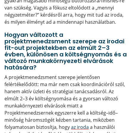
gyakran magasabb minőségű bútorozásra/finishes-re
van szükség. Vagyis a fókusz eltolódott a „mennyi
négyzetméter?” kérdésről arra, hogy mit tud az iroda,
és milyen élményt ad a mindennapi használatban.
Hogyan változott a
projektmenedzsment szerepe az irodai
fit-out projektekben az elmúlt 2–3
évben, különösen a költségnyomás és a
változó munkakörnyezeti elvárások
hatására?
A projektmenedzsment szerepe jelentősen
felértékelődött: ma már nem csak koordinációról szól,
hanem aktív üzleti és stratégiai tanácsadásról. Az
elmúlt 2–3 év költségnyomása és a gyorsan változó
munkakörnyezeti elvárások miatt a
Projektmenedzsernek egyszerre kell a költség–idő–
minőség háromszögét kézben tartania, miközben
folyamatosan biztosítja, hogy
az iroda
a használói