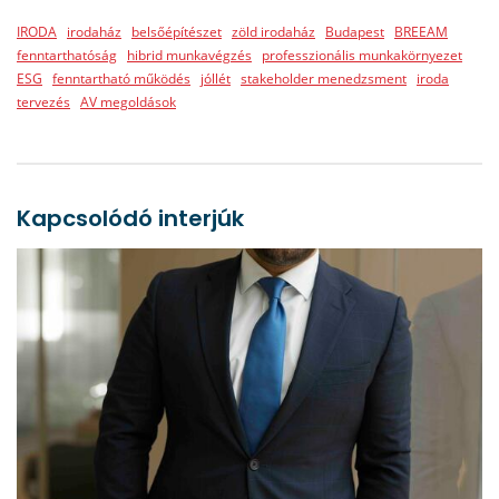
IRODA
irodaház
belsőépítészet
zöld irodaház
Budapest
BREEAM
fenntarthatóság
hibrid munkavégzés
professzionális munkakörnyezet
ESG
fenntartható működés
jóllét
stakeholder menedzsment
iroda
tervezés
AV megoldások
Kapcsolódó interjúk