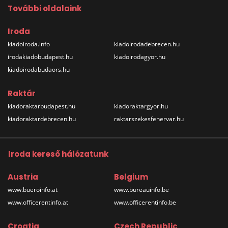
További oldalaink
Iroda
kiadoiroda.info
kiadoirodadebrecen.hu
irodakiadobudapest.hu
kiadoirodagyor.hu
kiadoirodabudaors.hu
Raktár
kiadoraktarbudapest.hu
kiadoraktargyor.hu
kiadoraktardebrecen.hu
raktarszekesfehervar.hu
Iroda kereső hálózatunk
Austria
Belgium
www.bueroinfo.at
www.bureauinfo.be
www.officerentinfo.at
www.officerentinfo.be
Croatia
Czech Republic