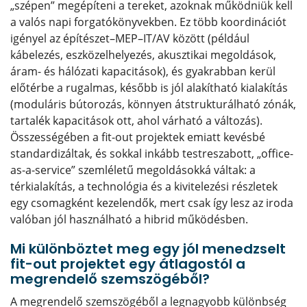
„szépen” megépíteni a tereket, azoknak működniük kell
a valós napi forgatókönyvekben. Ez több koordinációt
igényel az építészet–MEP–IT/AV között (például
kábelezés, eszközelhelyezés, akusztikai megoldások,
áram- és hálózati kapacitások), és gyakrabban kerül
előtérbe a rugalmas, később is jól alakítható kialakítás
(moduláris bútorozás, könnyen átstrukturálható zónák,
tartalék kapacitások ott, ahol várható a változás).
Összességében a fit-out projektek emiatt kevésbé
standardizáltak, és sokkal inkább testreszabott, „office-
as-a-service” szemléletű megoldásokká váltak: a
térkialakítás, a technológia és a kivitelezési részletek
egy csomagként kezelendők, mert csak így lesz az iroda
valóban jól használható a hibrid működésben.
Mi különböztet meg egy jól menedzselt
fit-out projektet egy átlagostól a
megrendelő szemszögéből?
A megrendelő szemszögéből a legnagyobb különbség