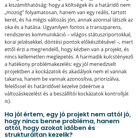
a kiszámíthatóság: hogy a költségek és a határidő nem
„mozog” folyamatosan, hanem van egy reális, tartott
keret, és ha mégis változás jön, annak azonnal látszik az
oka és a hatása. Ugyanilyen fontos a transzparens,
rendszeres kommunikáció – világos státuszriportokkal,
korai jelzésekkel, döntési pontok előkészítésével –, mert
ettől érzi a megrendelő, hogy kézben van a projekt, és
nincs kellemetlen meglepetés. A harmadik kulcstényező
a hatékony problémakezelés: egy jól menedzselt
projektben a kockázatok és akadályok nem el vannak
takarva, hanem be vannak azonosítva, priorizálva,
felelőssel és határidővel kezelve (ideértve a
változáskezelést és a beszállítói kockázatok kontrollját
is).
Ha jól értem, egy jó projekt nem attól jó,
hogy nincs benne probléma, hanem
attól, hogy azokat időben és
strukturáltan kezelik?