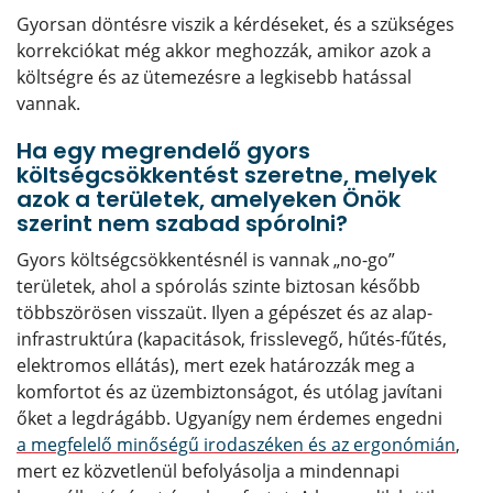
Gyorsan döntésre viszik a kérdéseket, és a szükséges
korrekciókat még akkor meghozzák, amikor azok a
költségre és az ütemezésre a legkisebb hatással
vannak.
Ha egy megrendelő gyors
költségcsökkentést szeretne, melyek
azok a területek, amelyeken Önök
szerint nem szabad spórolni?
Gyors költségcsökkentésnél is vannak „no-go”
területek, ahol a spórolás szinte biztosan később
többszörösen visszaüt. Ilyen a gépészet és az alap-
infrastruktúra (kapacitások, frisslevegő, hűtés-fűtés,
elektromos ellátás), mert ezek határozzák meg a
komfortot és az üzembiztonságot, és utólag javítani
őket a legdrágább. Ugyanígy nem érdemes engedni
a megfelelő minőségű irodaszéken és az ergonómián
,
mert ez közvetlenül befolyásolja a mindennapi