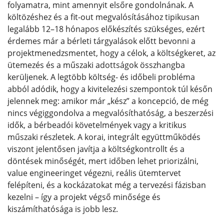
folyamatra, mint amennyit elsőre gondolnának. A
költözéshez és a fit-out megvalósításához tipikusan
legalább 12–18 hónapos előkészítés szükséges, ezért
érdemes már a bérleti tárgyalások előtt bevonni a
projektmenedzsmentet, hogy a célok, a költségkeret, az
ütemezés és a műszaki adottságok összhangba
kerüljenek. A legtöbb költség- és időbeli probléma
abból adódik, hogy a kivitelezési szempontok túl későn
jelennek meg: amikor már „kész” a koncepció, de még
nincs végiggondolva a megvalósíthatóság, a beszerzési
idők, a bérbeadói követelmények vagy a kritikus
műszaki részletek. A korai, integrált együttműködés
viszont jelentősen javítja a költségkontrollt és a
döntések minőségét, mert időben lehet priorizálni,
value engineeringet végezni, reális ütemtervet
felépíteni, és a kockázatokat még a tervezési fázisban
kezelni – így a projekt végső minősége és
kiszámíthatósága is jobb lesz.