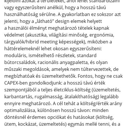
kijelölni azokat a területeket, ahol lehet standardizálni
vagy egyszerűsíteni anélkül, hogy a hosszú távú
használhatóság sérülne. A gyakorlatban ez sokszor azt
jelenti, hogy a „látható” design elemek helyett
a használói élményt meghatározó tételek kapnak
védelmet (akusztika, világítási minőség, ergonómia,
tárgyalók/hibrid meeting képességek), miközben a
háttérelemeknél lehet okosan egyszerűsíteni:
moduláris, ismételhető részletek, standard
bútorcsaládok, racionális anyagpaletta, és olyan
műszaki megoldások, amelyek nem túltervezettek, de
megbízhatóak és üzemeltethetők. Fontos, hogy ne csak
CAPEX-ben gondolkodjunk: a hosszú távú érték
szempontjából a teljes életciklus-költség (üzemeltetés,
karbantartás, rugalmasság, átalakíthatóság) legalább
ennyire meghatározó. A cél tehát a költség/érték arány
optimalizálása, különösen hosszú távon: minden
döntésnél érdemes opciókat és hatásokat (költség,
ütem, kockázat, üzemeltetés) egymás mellé tenni, és a