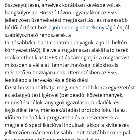
összegyűjtése), amelyek korábban kevésbé voltak
hangsúlyosak. Hosszú távon ugyanakkor az ESG
jellemzően üzemeltetési megtakarítást és magasabb
bérlői értéket hoz:
a jobb energiahatékonyságú
és jól
szabályozható rendszerek, a
tartósabb/karbantarthatóbb anyagok, a jobb beltéri
környezet (IAQ), illetve a rugalmasan alakítható terek
csökkenthetik az OPEX-et és támogatják a megtartást,
miközben a vállalati fenntarthatósági célokhoz is
mérhetően hozzájárulnak. Ütemezésben az ESG
leginkább a tervezési és előkészítési
fázist hosszabbíthatja meg, mert több korai egyeztetést
és adatgyűjtést igényel (bérbeadói követelmények,
minősítési célok, anyagok igazolásai, hulladék- és
logisztikai terv, mérések/átadási protokollok). Ha ezt
időben beépítik a programba és a beszerzések a
megfelelő specifikációval indulnak, akkor a kivitelezés
jellemzően már nem lassabb – sőt, tisztább scope-pal