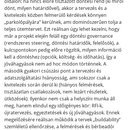
oldalon: ha nincs előre tisztázott döntési rend (ki miről
dönt, milyen határidővel), akkor a tervezés és a
kivitelezés közben felmerülő kérdések könnyen
„parkolópályára” kerülnek, ami dominószerűen tolja a
teljes ütemtervet. Ezt reálisan úgy lehet kezelni, hogy
már a projekt elején feláll egy döntési governance
(rendszeres steering, döntési határidők, felelősök), a
kulcspontokon pedig előre rögzítik, milyen információ
kell a döntéshez (opciók, költség- és időhatás), így a
jóváhagyások nem ad hoc módon történnek. A
második gyakori csúszási pont a tervezési és
adatszolgáltatási hiányosság, ami sokszor csak a
kivitelezés során derül ki (hiányos felmérések,
tisztázatlan csatlakozások, nem lezárt részletek,
ütközések). Ilyenkor nem csak a helyszíni munka áll
meg, hanem elindul egy időigényes kör: RFI-k,
újratervezés, egyeztetések és új jóváhagyások. Ennek
megelőzésére reálisan működik a tervek „buildability”
szemléletű ellenőrzése, a felmérések és bérbeadói