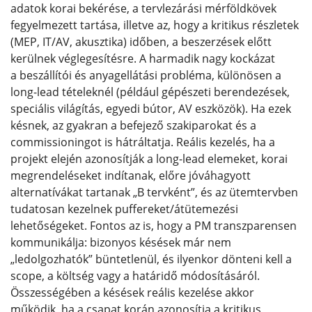
adatok korai bekérése, a tervlezárási mérföldkövek
fegyelmezett tartása, illetve az, hogy a kritikus részletek
(MEP, IT/AV, akusztika) időben, a beszerzések előtt
kerülnek véglegesítésre. A harmadik nagy kockázat
a beszállítói és anyagellátási probléma, különösen a
long-lead tételeknél (például gépészeti berendezések,
speciális világítás, egyedi bútor, AV eszközök). Ha ezek
késnek, az gyakran a befejező szakiparokat és a
commissioningot is hátráltatja. Reális kezelés, ha a
projekt elején azonosítják a long-lead elemeket, korai
megrendeléseket indítanak, előre jóváhagyott
alternatívákat tartanak „B tervként”, és az ütemtervben
tudatosan kezelnek puffereket/átütemezési
lehetőségeket. Fontos az is, hogy a PM transzparensen
kommunikálja: bizonyos késések már nem
„ledolgozhatók” büntetlenül, és ilyenkor dönteni kell a
scope, a költség vagy a határidő módosításáról.
Összességében a késések reális kezelése akkor
működik, ha a csapat korán azonosítja a kritikus