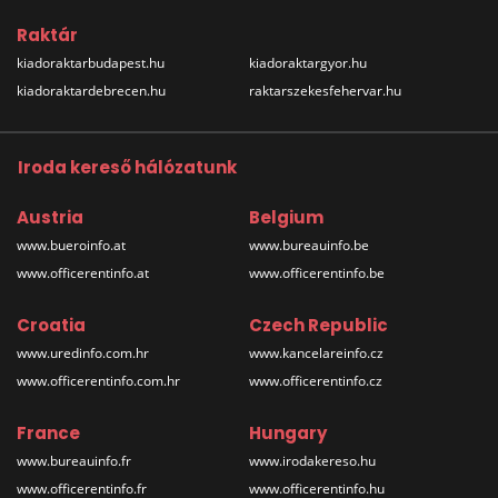
Raktár
kiadoraktarbudapest.hu
kiadoraktargyor.hu
kiadoraktardebrecen.hu
raktarszekesfehervar.hu
Iroda kereső hálózatunk
Austria
Belgium
www.bueroinfo.at
www.bureauinfo.be
www.officerentinfo.at
www.officerentinfo.be
Croatia
Czech Republic
www.uredinfo.com.hr
www.kancelareinfo.cz
www.officerentinfo.com.hr
www.officerentinfo.cz
France
Hungary
www.bureauinfo.fr
www.irodakereso.hu
www.officerentinfo.fr
www.officerentinfo.hu