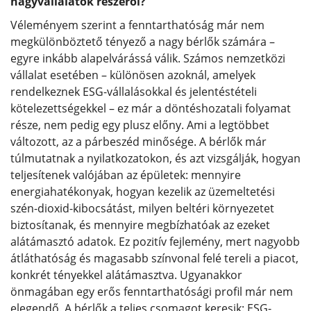
nagyvállalatok részéről?
Véleményem szerint a fenntarthatóság már nem
megkülönböztető tényező a nagy bérlők számára –
egyre inkább alapelvárássá válik. Számos nemzetközi
vállalat esetében – különösen azoknál, amelyek
rendelkeznek ESG-vállalásokkal és jelentéstételi
kötelezettségekkel – ez már a döntéshozatali folyamat
része, nem pedig egy plusz előny. Ami a legtöbbet
változott, az a párbeszéd minősége. A bérlők már
túlmutatnak a nyilatkozatokon, és azt vizsgálják, hogyan
teljesítenek valójában az épületek: mennyire
energiahatékonyak, hogyan kezelik az üzemeltetési
szén-dioxid-kibocsátást, milyen beltéri környezetet
biztosítanak, és mennyire megbízhatóak az ezeket
alátámasztó adatok. Ez pozitív fejlemény, mert nagyobb
átláthatóság és magasabb színvonal felé tereli a piacot,
konkrét tényekkel alátámasztva. Ugyanakkor
önmagában egy erős fenntarthatósági profil már nem
elegendő. A bérlők a teljes csomagot keresik: ESG-