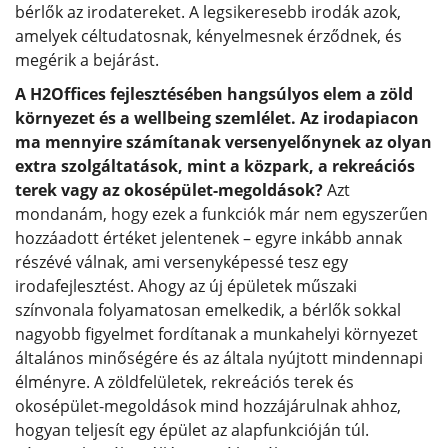
bérlők az irodatereket. A legsikeresebb irodák azok,
amelyek céltudatosnak, kényelmesnek érződnek, és
megérik a bejárást.
A H2Offices fejlesztésében hangsúlyos elem a zöld
környezet és a wellbeing szemlélet. Az irodapiacon
ma mennyire számítanak versenyelőnynek az olyan
extra szolgáltatások, mint a közpark, a rekreációs
terek vagy az okosépület-megoldások?
Azt
mondanám, hogy ezek a funkciók már nem egyszerűen
hozzáadott értéket jelentenek – egyre inkább annak
részévé válnak, ami versenyképessé tesz egy
irodafejlesztést. Ahogy az új épületek műszaki
színvonala folyamatosan emelkedik, a bérlők sokkal
nagyobb figyelmet fordítanak a munkahelyi környezet
általános minőségére és az általa nyújtott mindennapi
élményre. A zöldfelületek, rekreációs terek és
okosépület-megoldások mind hozzájárulnak ahhoz,
hogyan teljesít egy épület az alapfunkcióján túl.