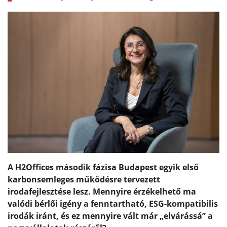
A H2Offices második fázisa Budapest egyik első
karbonsemleges működésre tervezett
irodafejlesztése lesz. Mennyire érzékelhető ma
valódi bérlői igény a fenntartható, ESG-kompatibilis
irodák iránt, és ez mennyire vált már „elvárássá” a