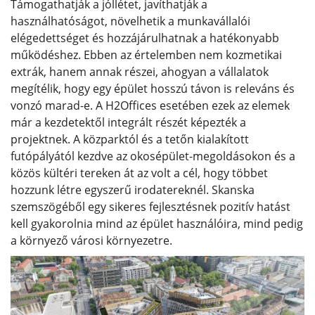
Támogathatják a jóllétet, javíthatják a
használhatóságot, növelhetik a munkavállalói
elégedettséget és hozzájárulhatnak a hatékonyabb
működéshez. Ebben az értelemben nem kozmetikai
extrák, hanem annak részei, ahogyan a vállalatok
megítélik, hogy egy épület hosszú távon is releváns és
vonzó marad-e. A H2Offices esetében ezek az elemek
már a kezdetektől integrált részét képezték a
projektnek. A közparktól és a tetőn kialakított
futópályától kezdve az okosépület-megoldásokon és a
közös kültéri tereken át az volt a cél, hogy többet
hozzunk létre egyszerű irodatereknél. Skanska
szemszögéből egy sikeres fejlesztésnek pozitív hatást
kell gyakorolnia mind az épület használóira, mind pedig
a környező városi környezetre.