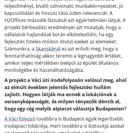
teljesítményt, kiváló színvonalú munkakörnyezetet, jó
kapcsolódást és hosszú távú üzleti relevanciát. A
H2Offices második fázisánál ezt egyértelműen látjuk. A
projekt bérbeadási eredményei azt mutatják, hogy a
vállalatok hajlandóak korán elköteleződni, ha egy
fejlesztés hiteles módon ötvözi ezeket az elemeket.
Számunkra, a
Skanskánál
ez azt erősíti meg, hogy a
fenntarthatóság akkor teremti a legnagyobb értéket,
amikor teljes mértékben beépül az épület általános
minőségébe és használhatóságába.
A projekt a Váci úti irodafolyosón valósul meg, ahol
az elmúlt években jelentős fejlesztési hullám
zajlott. Hogyan látják ma ennek a lokációnak a
versenyképességét, és milyen tényezők döntik el,
hogy egy cég melyik alpiacot választja Budapesten?
A Váci folyosó
továbbra is Budapest egyik legerősebb
irodapiaci lokációja, mert továbbra is biztosítja azokat
az alapvető tényezőket, amelyeket a bérlők a