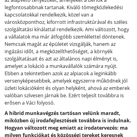
legfontosabbnak tartanak. Kiváló tömegközlekedési
kapcsolatokkal rendelkezik, közel van a
városközponthoz, kiforrott infrastruktúrával és széles
szolgáltatási kínálattal rendelkezik. Ami változott, hogy
a vállalatok ma már átfogóbb szemlélettel döntenek.
Nemcsak magát az épületet vizsgálják, hanem az
ingázási időt, a megközelíthetőséget, a környék
szolgáltatásait és azt az általános napi élményt is,
amelyet a lokáció a munkavállalók számára nyújt.
Ebben a tekintetben azok az alpiacok a leginkább
versenyképesebbek, amelyek egyszerre működnek jól
üzleti lokációként és olyan helyként, ahová az emberek
valóban szívesen járnak be. Ezért teljesít továbbra is
erősen a Váci folyosó.
A hibrid munkavégzés tartósan velünk maradt,
miközben új irodafejlesztések továbbra is indulnak.
Hogyan változott meg emiatt az irodatervezés: ma
milyen funkciókat és közösségi tereket keresnek