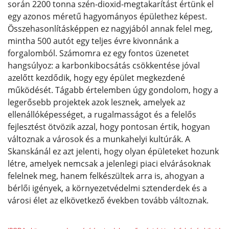
során 2200 tonna szén-dioxid-megtakarítást értünk el
egy azonos méretű hagyományos épülethez képest.
Összehasonlításképpen ez nagyjából annak felel meg,
mintha 500 autót egy teljes évre kivonnánk a
forgalomból. Számomra ez egy fontos üzenetet
hangsúlyoz: a karbonkibocsátás csökkentése jóval
azelőtt kezdődik, hogy egy épület megkezdené
működését. Tágabb értelemben úgy gondolom, hogy a
legerősebb projektek azok lesznek, amelyek az
ellenállóképességet, a rugalmasságot és a felelős
fejlesztést ötvözik azzal, hogy pontosan értik, hogyan
változnak a városok és a munkahelyi kultúrák. A
Skanskánál ez azt jelenti, hogy olyan épületeket hozunk
létre, amelyek nemcsak a jelenlegi piaci elvárásoknak
felelnek meg, hanem felkészültek arra is, ahogyan a
bérlői igények, a környezetvédelmi sztenderdek és a
városi élet az elkövetkező években tovább változnak.