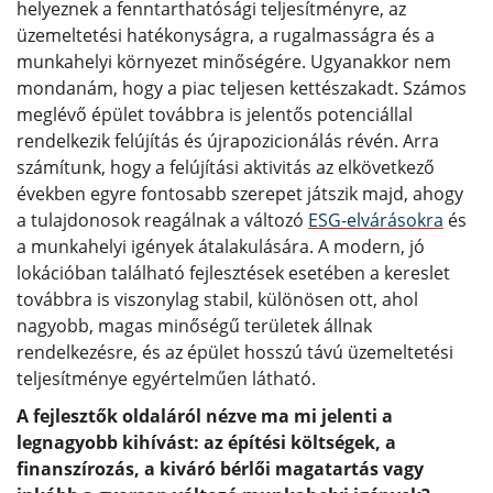
helyeznek a fenntarthatósági teljesítményre, az
üzemeltetési hatékonyságra, a rugalmasságra és a
munkahelyi környezet minőségére. Ugyanakkor nem
mondanám, hogy a piac teljesen kettészakadt. Számos
meglévő épület továbbra is jelentős potenciállal
rendelkezik felújítás és újrapozicionálás révén. Arra
számítunk, hogy a felújítási aktivitás az elkövetkező
években egyre fontosabb szerepet játszik majd, ahogy
a tulajdonosok reagálnak a változó
ESG-elvárásokra
és
a munkahelyi igények átalakulására. A modern, jó
lokációban található fejlesztések esetében a kereslet
továbbra is viszonylag stabil, különösen ott, ahol
nagyobb, magas minőségű területek állnak
rendelkezésre, és az épület hosszú távú üzemeltetési
teljesítménye egyértelműen látható.
A fejlesztők oldaláról nézve ma mi jelenti a
legnagyobb kihívást: az építési költségek, a
finanszírozás, a kiváró bérlői magatartás vagy