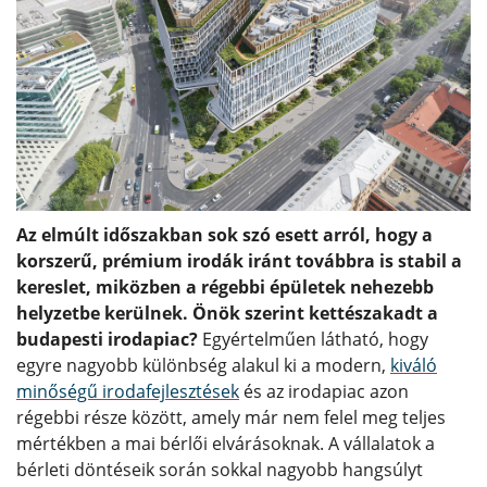
Az elmúlt időszakban sok szó esett arról, hogy a
korszerű, prémium irodák iránt továbbra is stabil a
kereslet, miközben a régebbi épületek nehezebb
helyzetbe kerülnek. Önök szerint kettészakadt a
budapesti irodapiac?
Egyértelműen látható, hogy
egyre nagyobb különbség alakul ki a modern,
kiváló
minőségű irodafejlesztések
és az irodapiac azon
régebbi része között, amely már nem felel meg teljes
mértékben a mai bérlői elvárásoknak. A vállalatok a
bérleti döntéseik során sokkal nagyobb hangsúlyt