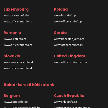
Luxembourg
Poland
www.bureauinfo.lu
www.biurainfo.pl
www.officerentinfo.lu
www.officerentinfo.pl
Romania
Serbia
www.birouinfo.ro
www.kancelarijainfo.rs
www.officerentinfo.ro
www.officerentinfo.rs
Slovakia
United Kingdom
www.kancelarieinfo.sk
www.officerentinfo.co.uk
www.officerentinfo.sk
Raktár kereső hálózatunk
Belgium
Czech Republic
www.depotinfo.be
www.skladinfo.cz
www.warehouserentinfo.be
www.warehouserentinfo.cz