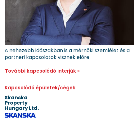
A nehezebb időszakban is a mérnöki szemlélet és a
partneri kapcsolatok visznek előre
További kapcsolódó interjúk »
Kapcsolódó épületek/cégek
Skanska
Property
Hungary Ltd.