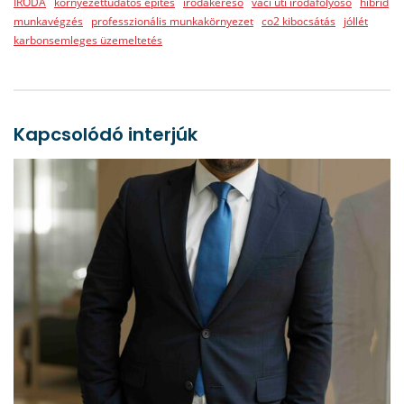
IRODA
környezettudatos építés
irodakereső
váci úti irodafolyósó
hibrid
munkavégzés
professzionális munkakörnyezet
co2 kibocsátás
jóllét
karbonsemleges üzemeltetés
Kapcsolódó interjúk