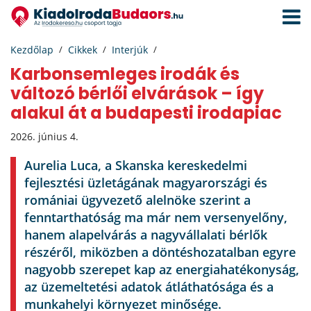
Navigá
aktivál
Kezdőlap
Cikkek
Interjúk
Karbonsemleges irodák és
változó bérlői elvárások – így
alakul át a budapesti irodapiac
2026. június 4.
Aurelia Luca, a Skanska kereskedelmi
fejlesztési üzletágának magyarországi és
romániai ügyvezető alelnöke szerint a
fenntarthatóság ma már nem versenyelőny,
hanem alapelvárás a nagyvállalati bérlők
részéről, miközben a döntéshozatalban egyre
nagyobb szerepet kap az energiahatékonyság,
az üzemeltetési adatok átláthatósága és a
munkahelyi környezet minősége.