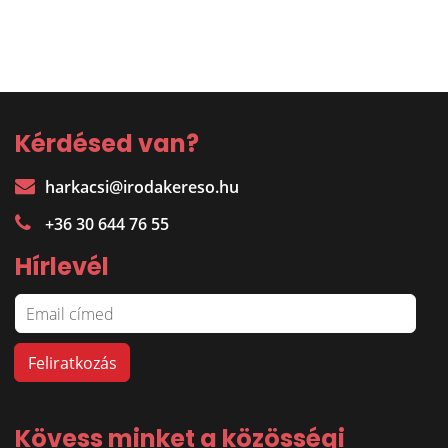
Kérdésed van?
harkacsi@irodakereso.hu
+36 30 644 76 55
Hírlevél
Kövess minket a közösségi