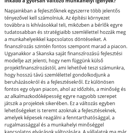
inkább a gyorsan változó munkahelyi igények?
Napjainkban a fejlesztőknek egyszerre több jelentős
tényezővel kell számolniuk. Az építési környezet
továbbra is kihívásokkal teli, miközben a bérlők egyre
tudatosabban és stratégiaibb szemlélettel hozzák meg
a munkahelyeikkel kapcsolatos döntéseiket. A
finanszírozás szintén fontos szempont marad a piacon.
Ugyanakkor a Skanska saját finanszírozású fejlesztési
modellje azt jelenti, hogy nem függünk külső
projektfinanszírozástól, ami lehetővé teszi számunkra,
hogy hosszú távú szemlélettel gondolkodjunk a
beruházásokról és a fejlesztésekről. Ez különösen
fontos egy olyan piacon, ahol az időzítés, a minőség és
az alkalmazkodóképesség egyre nagyobb szerepet
játszik a projektek sikerében. Ez a változás egyben
lehetőségeket is teremt azoknak a fejlesztéseknek,
amelyek képesek reagálni a fenntarthatósággal, a
rugalmassággal és a munkahelyi minőséggel
kapcsolatos elvárások változására. A vállalatok ma már