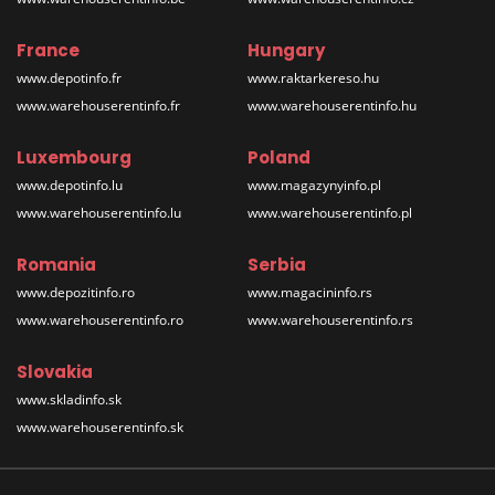
France
Hungary
www.depotinfo.fr
www.raktarkereso.hu
www.warehouserentinfo.fr
www.warehouserentinfo.hu
Luxembourg
Poland
www.depotinfo.lu
www.magazynyinfo.pl
www.warehouserentinfo.lu
www.warehouserentinfo.pl
Romania
Serbia
www.depozitinfo.ro
www.magacininfo.rs
www.warehouserentinfo.ro
www.warehouserentinfo.rs
Slovakia
www.skladinfo.sk
www.warehouserentinfo.sk