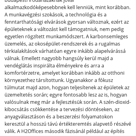
budapesti irodaházaknak jóval
alkalmazkodóképesebbnek kell lenniük, mint korábban.
A munkavégzési szokások, a technológia és a
fenntarthatósági elvárások gyorsan változnak, ezért az
épületeknek a változást kell támogatniuk, nem pedig
egyetlen rögzített munkamódszert. A karbonsemleges
üzemelés, az okosépület-rendszerek és a rugalmas
térkialakítások várhatóan egyre inkább alapelvárássá
válnak. Emellett nagyobb hangsúly kerül majd a
vendéglátás inspirálta élményekre és arra a
komfortérzetre, amelyet korábban inkább az otthoni
környezethez társítottunk. Ugyanakkor a fókusz
túlmutat majd azon, hogyan teljesítenek az épületek az
üzemeltetés során; egyre fontosabb lesz az is, hogyan
valósulnak meg már a fejlesztésük során. A szén-dioxid-
kibocsátás csökkentése a tervezési döntéseken, az
anyagválasztáson és a beszerzési folyamatokon
keresztül a hosszú távú értékteremtés alapvető részévé
válik. A H2Offices második fázisánál például az építés