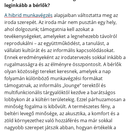
leginkább a bérlők?
A hibrid munkavégzés
alapjaiban változtatta meg az
iroda szerepét. Az iroda már nem pusztán egy hely,
ahol dolgozunk; támogatnia kell azokat a
tevékenységeket, amelyeket a legnehezebb távolról
reprodukálni – az együttműködést, a tanulást, a
vállalati kultúrát és az informális kapcsolódásokat.
Ennek eredményeként az irodatervezés sokkal inkább a
rugalmasságra és az élményre összpontosít. A bérlők
olyan közösségi tereket keresnek, amelyek a nap
folyamán különböző munkavégzési formákat
támogatnak, az informális „lounge” terektől és
multifunkcionális tárgyalóktól kezdve a barátságos
lobbykon át a kültéri területekig. Ezzel párhuzamosan a
minőség fogalma is kibővült. A természetes fény, a
beltéri levegő minősége, az akusztika, a komfort és a
zöld környezethez való hozzáférés ma már sokkal
nagyobb szerepet játszik abban, hogyan értékelik a