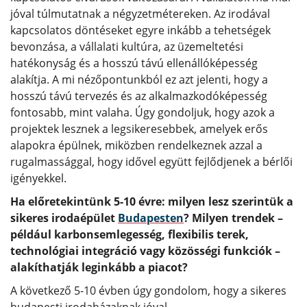
jóval túlmutatnak a négyzetmétereken. Az irodával
kapcsolatos döntéseket egyre inkább a tehetségek
bevonzása, a vállalati kultúra, az üzemeltetési
hatékonyság és a hosszú távú ellenállóképesség
alakítja. A mi nézőpontunkból ez azt jelenti, hogy a
hosszú távú tervezés és az alkalmazkodóképesség
fontosabb, mint valaha. Úgy gondoljuk, hogy azok a
projektek lesznek a legsikeresebbek, amelyek erős
alapokra épülnek, miközben rendelkeznek azzal a
rugalmassággal, hogy idővel együtt fejlődjenek a bérlői
igényekkel.
Ha előretekintünk 5-10 évre: milyen lesz szerintük a
sikeres irodaépület
Budapesten
? Milyen trendek –
például karbonsemlegesség, flexibilis terek,
technológiai integráció vagy közösségi funkciók –
alakíthatják leginkább a piacot?
A következő 5-10 évben úgy gondolom, hogy a sikeres