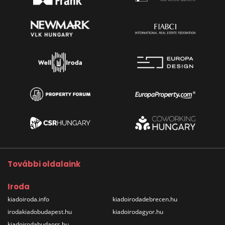
További oldalaink
Iroda
kiadoiroda.info
kiadoirodadebrecen.hu
irodakiadobudapest.hu
kiadoirodagyor.hu
kiadoirodabudaors.hu