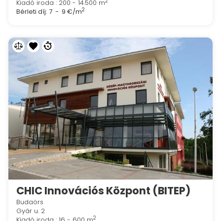
2
Kiadó iroda : 200 - 14.500 m
2
Bérleti díj:
7 - 9 €/m
CHIC Innovációs Központ (BITEP)
Budaörs
Gyár u. 2
2
Kiadó iroda : 16 - 600 m