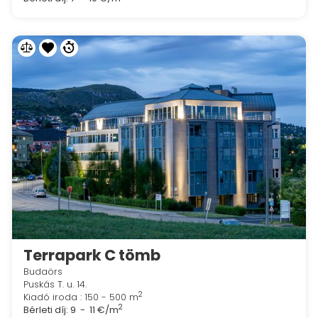
Terrapark C tömb
Budaörs
Puskás T. u. 14.
2
Kiadó iroda : 150 - 500 m
2
Bérleti díj:
9 - 11 €/m