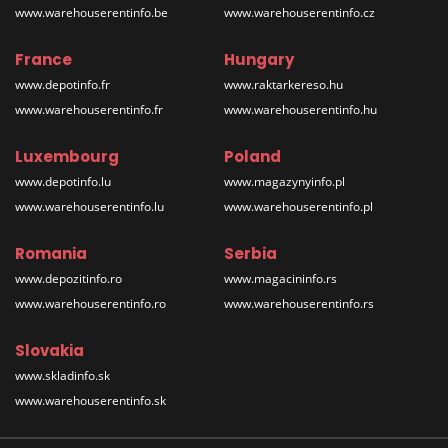
www.warehouserentinfo.be
www.warehouserentinfo.cz
France
Hungary
www.depotinfo.fr
www.raktarkereso.hu
www.warehouserentinfo.fr
www.warehouserentinfo.hu
Luxembourg
Poland
www.depotinfo.lu
www.magazynyinfo.pl
www.warehouserentinfo.lu
www.warehouserentinfo.pl
Romania
Serbia
www.depozitinfo.ro
www.magacininfo.rs
www.warehouserentinfo.ro
www.warehouserentinfo.rs
Slovakia
www.skladinfo.sk
www.warehouserentinfo.sk