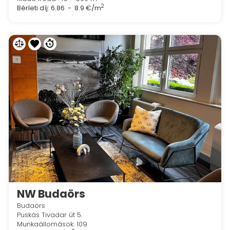
2
Bérleti díj:
6.86 - 8.9 €/m
NW Budaörs
Budaörs
Puskás Tivadar út 5.
Munkaállomások: 109