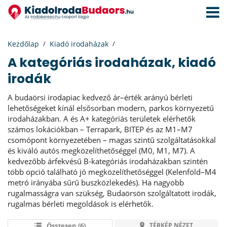
Navigá
aktivál
Kezdőlap
Kiadó irodaházak
A kategóriás irodaházak, kiadó
irodák
A budaörsi irodapiac kedvező ár–érték arányú bérleti
lehetőségeket kínál elsősorban modern, parkos környezetű
irodaházakban. A és A+ kategóriás területek elérhetők
számos lokációkban – Terrapark, BITEP és az M1–M7
csomópont környezetében – magas szintű szolgáltatásokkal
és kiváló autós megközelíthetőséggel (M0, M1, M7). A
kedvezőbb árfekvésű B-kategóriás irodaházakban szintén
több opció található jó megközelíthetőséggel (Kelenföld–M4
metró irányába sűrű buszközlekedés). Ha nagyobb
rugalmasságra van szükség, Budaörsön szolgáltatott irodák,
rugalmas bérleti megoldások is elérhetők.
Összesen (6)
TÉRKÉP NÉZET