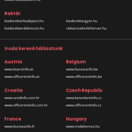
Raktár
kiadoraktarbudapest.hu
kiadoraktargyor.hu
kiadoraktardebrecen.hu
raktarszekesfehervar.hu
Iroda kereső hálózatunk
Austria
Belgium
www.bueroinfo.at
www.bureauinfo.be
www.officerentinfo.at
www.officerentinfo.be
Croatia
Czech Republic
www.uredinfo.com.hr
www.kancelareinfo.cz
www.officerentinfo.com.hr
www.officerentinfo.cz
France
Hungary
www.bureauinfo.fr
www.irodakereso.hu