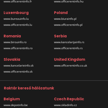
www.officerentinfo.fr
www.officerentinfo.hu
Luxembourg
Poland
www.bureauinfo.lu
www.biurainfo.pl
www.officerentinfo.lu
www.officerentinfo.pl
Romania
Serbia
www.birouinfo.ro
www.kancelarijainfo.rs
www.officerentinfo.ro
www.officerentinfo.rs
Slovakia
United Kingdom
www.kancelarieinfo.sk
www.officerentinfo.co.uk
www.officerentinfo.sk
Raktár kereső hálózatunk
Belgium
Czech Republic
www.depotinfo.be
www.skladinfo.cz