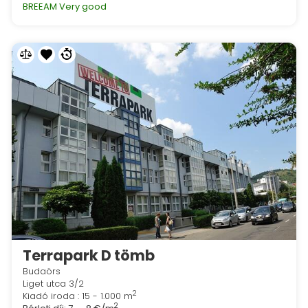
BREEAM Very good
Terrapark D tömb
Budaörs
Liget utca 3/2
2
Kiadó iroda : 15 - 1.000 m
2