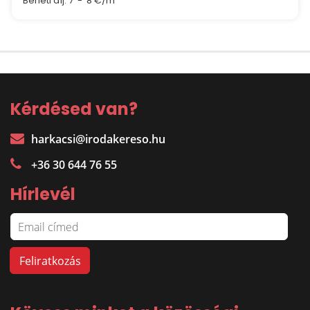
Bérleti díj:
7 - 8 €/m
Kérdésed van?
harkacsi@irodakereso.hu
+36 30 644 76 55
Hírlevél